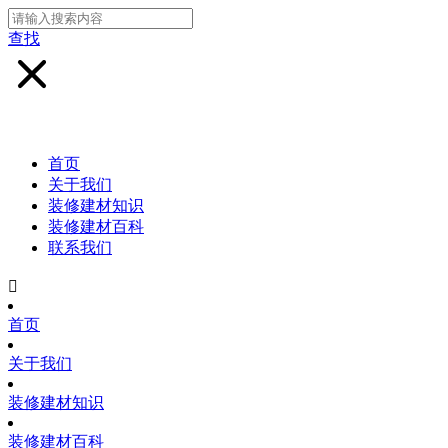
查找
首页
关于我们
装修建材知识
装修建材百科
联系我们

首页
关于我们
装修建材知识
装修建材百科