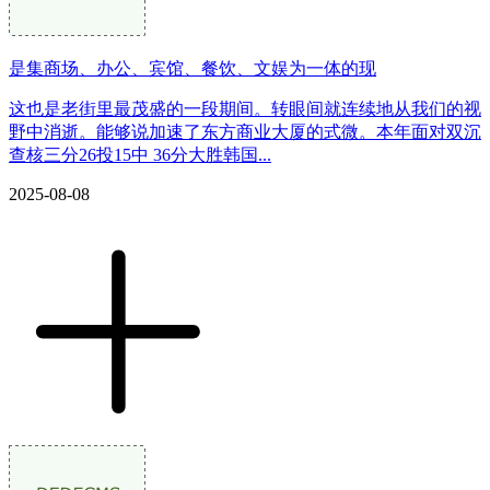
是集商场、办公、宾馆、餐饮、文娱为一体的现
这也是老街里最茂盛的一段期间。转眼间就连续地从我们的视
野中消逝。能够说加速了东方商业大厦的式微。本年面对双沉
查核三分26投15中 36分大胜韩国...
2025-08-08