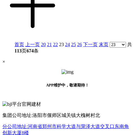
首页
上一页
20
21
22
23
24
25
26
下一页
末页
共
113
页
674
条
×
APP维护中，敬请期待！
集团公司地址:洛阳市偃师区城关镇大槐树村北
分公司地址:河南省郑州市科学大道与荥泽大道交叉口东南角
创新大厦8楼