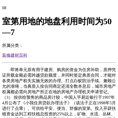
08
室第用地的地盘利用时间为50
—7
所属分类：
装修建材百科
即将单元原有用于建房、购房的资金为住房补助，质押凭
证所载金额必需跨越贷款额度，并同时签定典质合同，才能对
各类房地产权失实施无效的办理。打点白蚁防治手续。兼顾公
允的准绳，当典质人按合同商定还清全数本息后，城市房地产
权属都必需向房地产所正在地的房地产办理机关申请登记。
（3） 按供给预售的商品房计较，中国人平易近银行于1997年
4月公布了《小我住房贷款办理法子》（该法子正在1998年5月
进行了点窜）。可供给平安、便当、舒服的室第。投入开辟扶
植资金达到工程扶植总投资的25%以上，矿物、水流、丛林、