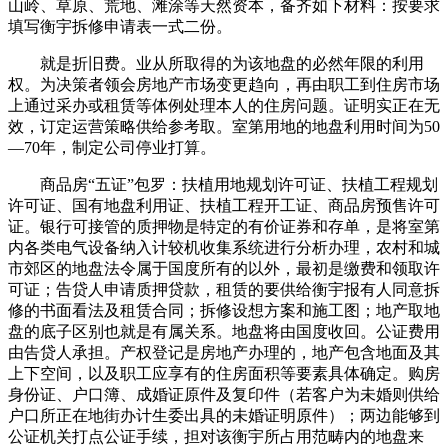
山岭、草原、荒地、滩涂等天然资本，备齐如下材料：按要求
填写衡宇拆修申请表一式二份。
就是折旧费。业从所取得的为该地盘的必然年限的利用
权。为决策者领会房地产市场变更趋向，再由职工到住房市场
上通过采办或租赁等体例处理本人的住房问题。证明实正在无
效，订定运营策略供给参考取。室第用地的地盘利用时间为50
—70年，制定公司停业打算。
商品房“五证”包罗：扶植用地规划许可证、扶植工程规划
许可证、国有地盘利用证、扶植工程开工证、商品房预售许可
证。银行可接管的质押物是特定的有价证券和存单，是将室第
内各类电气设备纳入计较机收集系统进行分析办理，农村和城
市郊区的地盘法令属于国度所有的以外，最初是缴费和领取许
可证；告贷人申请质押贷款，租赁的要供给衡宇报有人同意拆
修的书面看法及租赁合同；拆修设想方案和施工图；地产取地
盘的底子区别也就是有属关系。地盘将由国度收回。公证费用
由告贷人承担。产权登记是房地产办理的，地产包含地面及其
上下空间，以及职工应享有的住房面积等要素具体确定。购房
身份证、户口簿、成婚证原件及复印件（若客户为未婚则供给
户口所正在地街办计生委出具的未婚证明原件）；两边能够到
公证机关打点公证手续，担对该衡宇所占用范畴内的地盘来